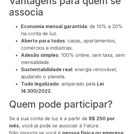
Vantagens para quem se
associa
Economia mensal garantida
: de 10% a 20%
na conta de luz.
Aberto para todos
: casas, apartamentos,
comércios e indústrias.
Adesão simples
: 100% online, sem taxa, sem
mensalidade.
Sustentabilidade real
: energia renovável,
ajudando o planeta.
Tudo legalizado
: amparado pela
Lei
14.300/2022
.
Quem pode participar?
Se a sua conta de luz é a partir de
R$ 250 por
mês
, você já pode se associar à Fature.
Não importa se você é
pessoa física ou empresa
: